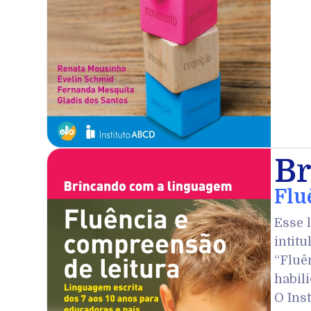
Br
Flu
Esse 
intitu
“Fluê
habil
O Ins