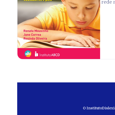
rede 
O Instituto
Dislexi