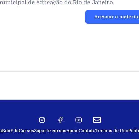
municipal de educação do Rio de Janeiro.
Acessar o materia
a
EduEdu
Cursos
Suporte cursos
Apoie
Contato
Termos de Uso
Polít