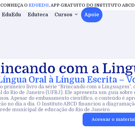
CONHEÇA O
EDUEDU
, APP GRATUITO DO INSTITUTO ABCD
EduEdu
Eduteca
Cursos
Apoie
incando com a Lin
Língua Oral à Língua Escrita – V
 o primeiro livro da série “Brincando com a Linguagem”,
l do Rio de Janeiro (UFRJ). Ele apresenta um guia sobre o
anos. Apesar do embasamento científico, o conteúdo é apre
ção no dia a dia. O Instituto ABCD financiou a diagramaçã
 rede municipal de educação do Rio de Janeiro.
Acessar o materia