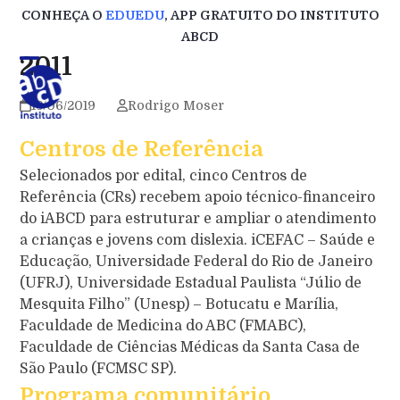
Skip
CONHEÇA O
EDUEDU
, APP GRATUITO DO INSTITUTO
to
ABCD
content
2011
13/06/2019
Rodrigo Moser
Centros de Referência
Selecionados por edital, cinco Centros de
Referência (CRs) recebem apoio técnico-financeiro
do iABCD para estruturar e ampliar o atendimento
a crianças e jovens com dislexia. iCEFAC – Saúde e
Educação, Universidade Federal do Rio de Janeiro
(UFRJ), Universidade Estadual Paulista “Júlio de
Mesquita Filho” (Unesp) – Botucatu e Marília,
Faculdade de Medicina do ABC (FMABC),
Faculdade de Ciências Médicas da Santa Casa de
São Paulo (FCMSC SP).
Programa comunitário