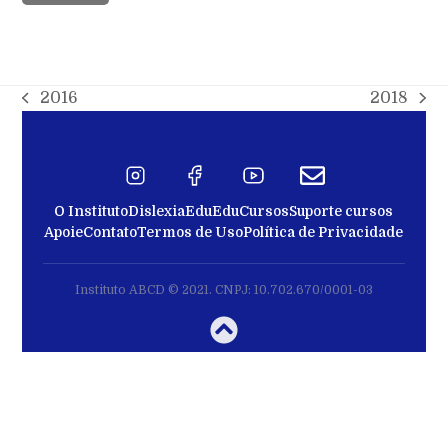
2016
2018
O Instituto
Dislexia
EduEdu
Cursos
Suporte cursos
Apoie
Contato
Termos de Uso
Política de Privacidade
Instituto ABCD © 2021. CNPJ: 10.702.670/0001-03