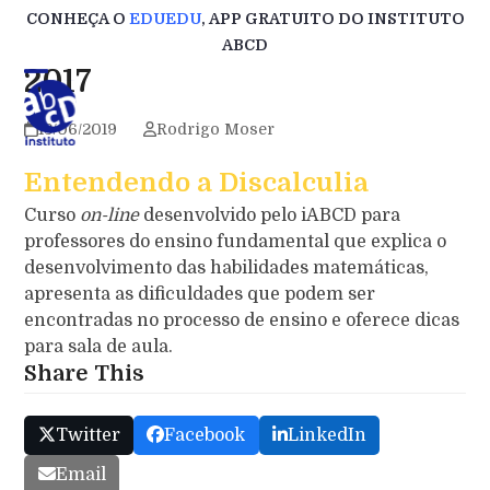
Skip
CONHEÇA O
EDUEDU
, APP GRATUITO DO INSTITUTO
to
ABCD
content
2017
13/06/2019
Rodrigo Moser
Entendendo a Discalculia
Curso
on-line
desenvolvido pelo iABCD para
professores do ensino fundamental que explica o
desenvolvimento das habilidades matemáticas,
apresenta as dificuldades que podem ser
encontradas no processo de ensino e oferece dicas
para sala de aula.
Share This
Twitter
Facebook
LinkedIn
Email